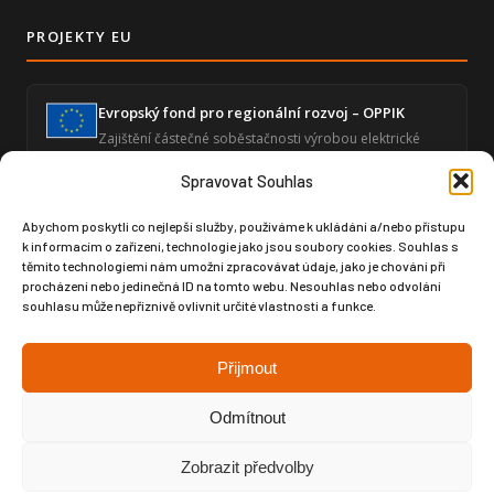
PROJEKTY EU
Evropský fond pro regionální rozvoj – OPPIK
Zajištění částečné soběstačnosti výrobou elektrické
energie a snížení energetické náročnosti ekonomické
činnosti.
Spravovat Souhlas
Abychom poskytli co nejlepší služby, používáme k ukládání a/nebo přístupu
k informacím o zařízení, technologie jako jsou soubory cookies. Souhlas s
Zvýšení úrovně digitalizace – GLOBAL SPORT
těmito technologiemi nám umožní zpracovávat údaje, jako je chování při
ČUPA
procházení nebo jedinečná ID na tomto webu. Nesouhlas nebo odvolání
Posílení digitální infrastruktury prostřednictvím
souhlasu může nepříznivě ovlivnit určité vlastnosti a funkce.
moderního softwaru pro produktový design a výrobní
dokumentaci.
Přijmout
Odmítnout
Zobrazit předvolby
Copyright © Weiron Dynamics, s.r.o. |
Tvorba webových stránek
a
SEO