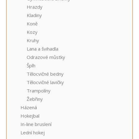
Hrazdy
Kladiny
Koně
Kozy
Kruhy
Lana a švihadla
Odrazové můstky
Šplh
Tělocvičné bedny
Tělocvičné lavičky
Trampolíny
Žebřiny
Házená
Hokejbal
In-line bruslení
Lední hokej