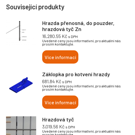
Související produkty
Hrazda přenosná, do pouzder,
hrazdová tyč Zn
16,280.55
Kč
s DPH
Uvedené ceny jsou informativní, pro aktuální nás
prosím kontaktujte.
Více informací
Záklopka pro kotvení hrazdy
681.84
Kč
s DPH
Uvedené ceny jsou informativní, pro aktuální nás
prosím kontaktujte.
Více informací
Hrazdová tyč
3,019.56
Kč
s DPH
Uvedené ceny jsou informativní, pro aktuální nás
prosím kontaktujte.